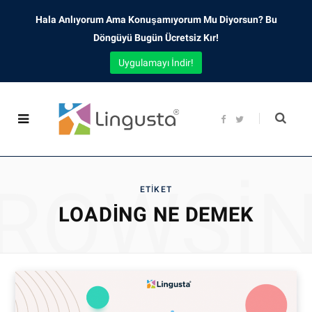
Hala Anlıyorum Ama Konuşamıyorum Mu Diyorsun? Bu
Döngüyü Bugün Ücretsiz Kır!
Uygulamayı İndir!
F
T
a
w
c
i
e
t
b
t
o
e
o
r
ROWSI
k
ETIKET
LOADING NE DEMEK