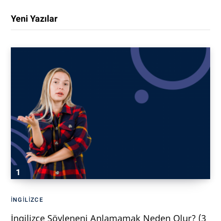
Yeni Yazılar
İNGILIZCE
İngilizce Söyleneni Anlamamak Neden Olur? (3