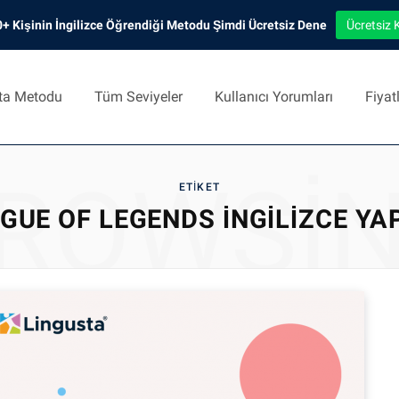
+ Kişinin İngilizce Öğrendiği Metodu Şimdi Ücretsiz Dene
Ücretsiz 
ta Metodu
Tüm Seviyeler
Kullanıcı Yorumları
Fiyat
ROWSI
ETIKET
GUE OF LEGENDS İNGILIZCE Y