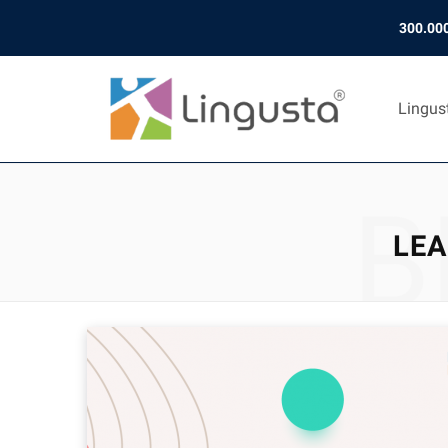
300.000
Lingus
B
LEA