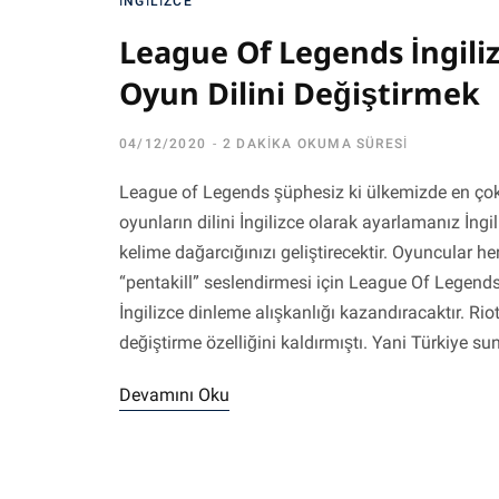
İNGILIZCE
League Of Legends İngili
Oyun Dilini Değiştirmek
04/12/2020
2 DAKIKA OKUMA SÜRESI
League of Legends şüphesiz ki ülkemizde en ço
oyunların dilini İngilizce olarak ayarlamanız İng
kelime dağarcığınızı geliştirecektir. Oyuncular h
“pentakill” seslendirmesi için League Of Legends İ
İngilizce dinleme alışkanlığı kazandıracaktır. Ri
değiştirme özelliğini kaldırmıştı. Yani Türkiye 
Devamını Oku