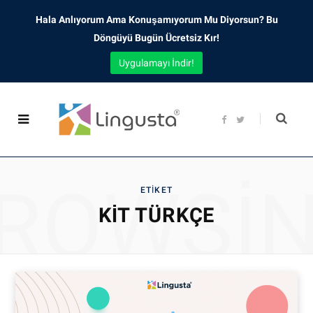
Hala Anlıyorum Ama Konuşamıyorum Mu Diyorsun? Bu
Döngüyü Bugün Ücretsiz Kır!
Uygulamayı İndir!
F
T
a
w
c
i
e
t
b
t
o
e
o
r
ROWSI
k
ETIKET
KIT TÜRKÇE