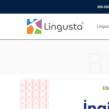
300.000
Lingus
B