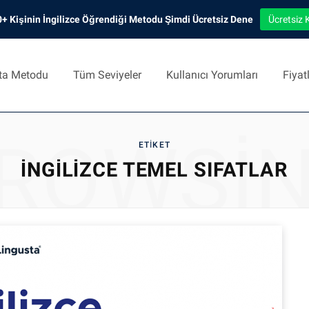
+ Kişinin İngilizce Öğrendiği Metodu Şimdi Ücretsiz Dene
Ücretsiz 
ta Metodu
Tüm Seviyeler
Kullanıcı Yorumları
Fiyat
ROWSI
ETIKET
INGILIZCE TEMEL SIFATLAR