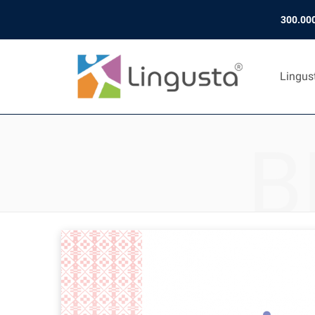
300.000
Lingus
B