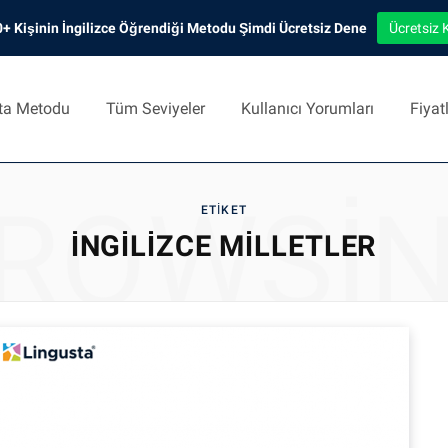
+ Kişinin İngilizce Öğrendiği Metodu Şimdi Ücretsiz Dene
Ücretsiz 
ta Metodu
Tüm Seviyeler
Kullanıcı Yorumları
Fiyat
ROWSI
ETIKET
İNGILIZCE MILLETLER