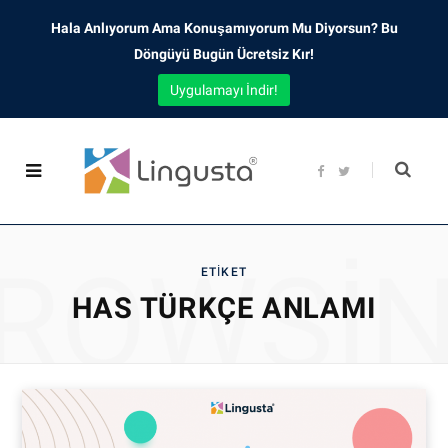
Hala Anlıyorum Ama Konuşamıyorum Mu Diyorsun? Bu
Döngüyü Bugün Ücretsiz Kır!
Uygulamayı İndir!
F
T
a
w
c
i
e
t
b
t
o
e
o
r
ROWSI
k
ETIKET
HAS TÜRKÇE ANLAMI