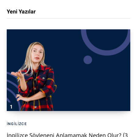
Yeni Yazılar
İNGILIZCE
İngilizce Söyleneni Anlamamak Neden Olur? (3