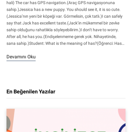
hali) The car has GPS navigation.(Araç GPS navigasyonuna
sahip.)Jessica has a new puppy. You should see it, it is so cute.
(Jessica’nın yeni bir köpeği var. Görmelisin, çok tatlı.)I can safely
say that Jack has excellent taste.(Jack’in mükemmel bir zevke
sahip olduğunu rahatlıkla söyleyebilirim.)I don’t have to worry.
After all, he has you.(Endişelenmeme gerek yok. Nihayetinde,
sana sahip.)Student: What is the meaning of has?(Öğrenci: Has…
Devamını Oku
En Beğenilen Yazılar