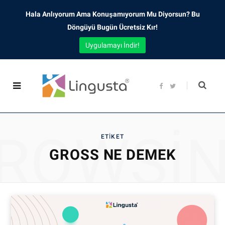
Hala Anlıyorum Ama Konuşamıyorum Mu Diyorsun? Bu
Döngüyü Bugün Ücretsiz Kır!
Uygulamayı İndir!
F
T
a
w
c
i
e
t
b
t
o
e
o
r
ROWSI
k
ETIKET
GROSS NE DEMEK