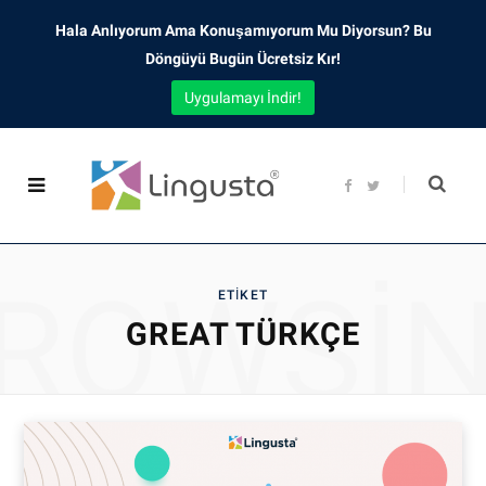
Hala Anlıyorum Ama Konuşamıyorum Mu Diyorsun? Bu
Döngüyü Bugün Ücretsiz Kır!
Uygulamayı İndir!
F
T
a
w
c
i
e
t
b
t
o
e
o
r
ROWSI
k
ETIKET
GREAT TÜRKÇE