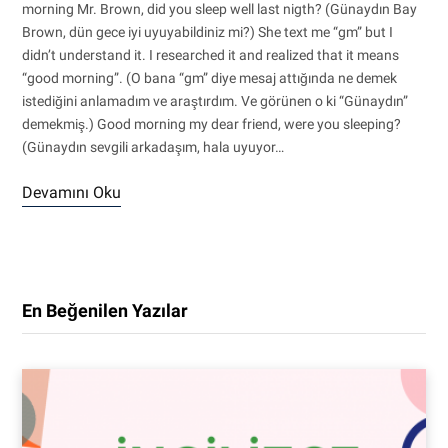
morning Mr. Brown, did you sleep well last nigth? (Günaydın Bay
Brown, dün gece iyi uyuyabildiniz mi?) She text me “gm” but I
didn’t understand it. I researched it and realized that it means
“good morning”. (O bana “gm” diye mesaj attığında ne demek
istediğini anlamadım ve araştırdım. Ve görünen o ki “Günaydın”
demekmiş.) Good morning my dear friend, were you sleeping?
(Günaydın sevgili arkadaşım, hala uyuyor…
Devamını Oku
En Beğenilen Yazılar