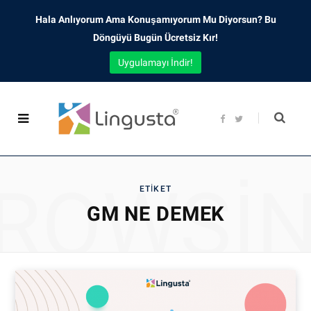
Hala Anlıyorum Ama Konuşamıyorum Mu Diyorsun? Bu
Döngüyü Bugün Ücretsiz Kır!
Uygulamayı İndir!
F
T
a
w
c
i
e
t
b
t
o
e
o
r
ROWSI
k
ETIKET
GM NE DEMEK