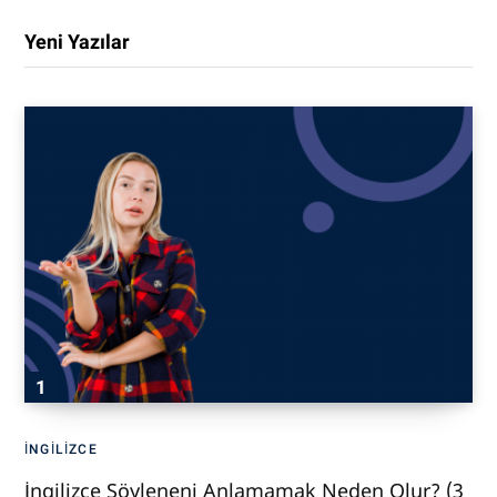
Yeni Yazılar
İNGILIZCE
İngilizce Söyleneni Anlamamak Neden Olur? (3