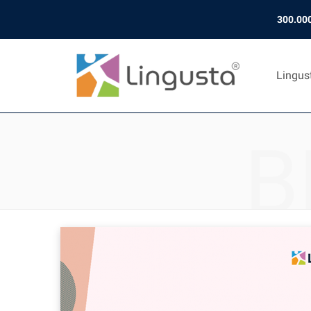
300.000
Lingus
B