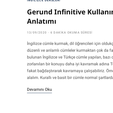
İNGILIZCE DERSLERI
Gerund Infinitive Kullan
Anlatımı
13/09/2020
6 DAKIKA OKUMA SÜRESI
İngilizce cümle kurmak, dil öğrencileri için old
düzenli ve anlamlı cümleler kurmaktan çok da fark
bulunan İngilizce ve Türkçe cümle yapıları, bazı di
zorlanılan bir konuyu daha iyi kavramak adına Tür
fakat bağdaştırarak kavramaya çalışabiliriz. Örne
alalım. Kurallı ve basit bir cümle normal şartla
Devamını Oku