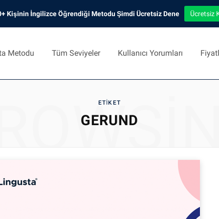
+ Kişinin İngilizce Öğrendiği Metodu Şimdi Ücretsiz Dene
Ücretsiz 
ta Metodu
Tüm Seviyeler
Kullanıcı Yorumları
Fiyat
ROWSI
ETIKET
GERUND