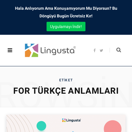
Hala Anlıyorum Ama Konuşamıyorum Mu Diyorsun? Bu
Döngüyü Bugün Ücretsiz Kır!
Uygulamayı İndir!
F
T
a
w
c
i
e
t
b
t
o
e
o
r
ROWSI
k
ETIKET
FOR TÜRKÇE ANLAMLARI