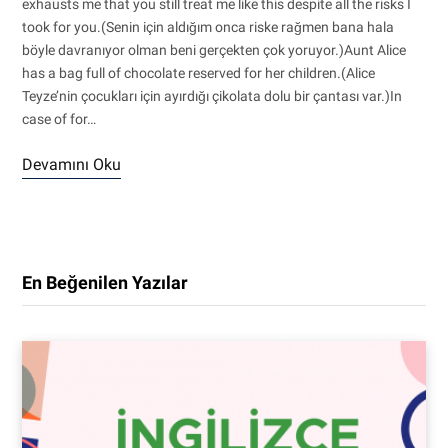
exhausts me that you still treat me like this despite all the risks I
took for you.(Senin için aldığım onca riske rağmen bana hala
böyle davranıyor olman beni gerçekten çok yoruyor.)Aunt Alice
has a bag full of chocolate reserved for her children.(Alice
Teyze’nin çocukları için ayırdığı çikolata dolu bir çantası var.)In
case of for…
Devamını Oku
En Beğenilen Yazılar