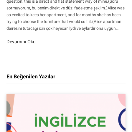
question, this is a direct and flat statement way of mine.(Soru
sormuyorum, bu benim direkt ve düz ifade etme şeklim.)Alice was
so excited to keep her apartment, and for months she has been
trying to choose the furniture that would suit it.(Alice apartman
dairesini tutacağı için çok heyecanlıydı ve aylardır ona uygun…
Devamını Oku
En Beğenilen Yazılar