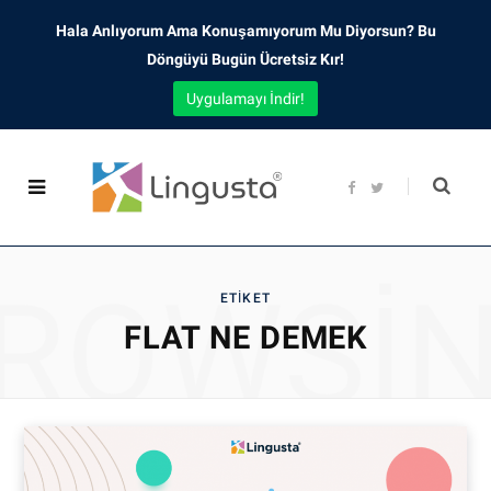
Hala Anlıyorum Ama Konuşamıyorum Mu Diyorsun? Bu
Döngüyü Bugün Ücretsiz Kır!
Uygulamayı İndir!
F
T
a
w
c
i
e
t
b
t
o
e
o
r
ROWSI
k
ETIKET
FLAT NE DEMEK