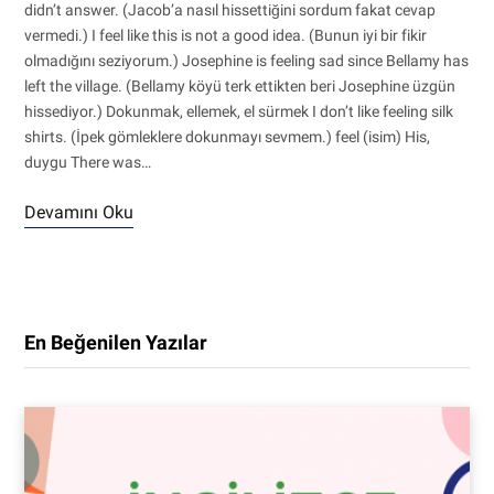
didn’t answer. (Jacob’a nasıl hissettiğini sordum fakat cevap
vermedi.) I feel like this is not a good idea. (Bunun iyi bir fikir
olmadığını seziyorum.) Josephine is feeling sad since Bellamy has
left the village. (Bellamy köyü terk ettikten beri Josephine üzgün
hissediyor.) Dokunmak, ellemek, el sürmek I don’t like feeling silk
shirts. (İpek gömleklere dokunmayı sevmem.) feel (isim) His,
duygu There was…
Devamını Oku
En Beğenilen Yazılar