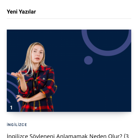
Yeni Yazılar
İNGILIZCE
İngilizce Söyleneni Anlamamak Neden Olur? (3