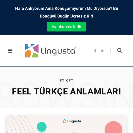
Hala Anlıyorum Ama Konuşamıyorum Mu Diyorsun? Bu
Döngüyü Bugün Ücretsiz Kır!
Uygulamayı İndir!
F
T
a
w
c
i
e
t
b
t
o
e
o
r
ROWSI
k
ETIKET
FEEL TÜRKÇE ANLAMLARI