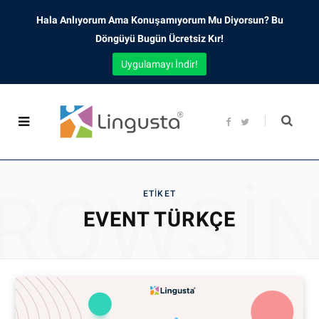
Hala Anlıyorum Ama Konuşamıyorum Mu Diyorsun? Bu
Döngüyü Bugün Ücretsiz Kır!
Uygulamayı İndir!
F
T
a
w
c
i
e
t
b
t
o
e
o
r
ROWSI
k
ETIKET
EVENT TÜRKÇE