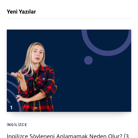
Yeni Yazılar
İNGILIZCE
İngilizce Söyleneni Anlamamak Neden Olur? (3