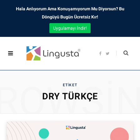
Hala Anlıyorum Ama Konuşamıyorum Mu Diyorsun? Bu
Döngüyü Bugün Ücretsiz Kır!
Uygulamayı İndir!
F
T
a
w
c
i
e
t
b
t
o
e
o
r
ROWSI
k
ETIKET
DRY TÜRKÇE