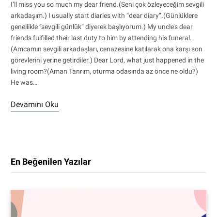
I’ll miss you so much my dear friend.(Seni çok özleyeceğim sevgili
arkadaşım.) I usually start diaries with “dear diary”.(Günlüklere
genellikle “sevgili günlük” diyerek başlıyorum.) My uncle’s dear
friends fulfilled their last duty to him by attending his funeral.
(Amcamın sevgili arkadaşları, cenazesine katılarak ona karşı son
görevlerini yerine getirdiler.) Dear Lord, what just happened in the
living room?(Aman Tanrım, oturma odasında az önce ne oldu?)
He was…
Devamını Oku
En Beğenilen Yazılar