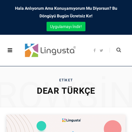
Hala Anlıyorum Ama Konuşamıyorum Mu Diyorsun? Bu
Döngüyü Bugün Ücretsiz Kır!
Uygulamayı İndir!
F
T
a
w
c
i
e
t
b
t
o
e
o
r
ROWSI
k
ETIKET
DEAR TÜRKÇE