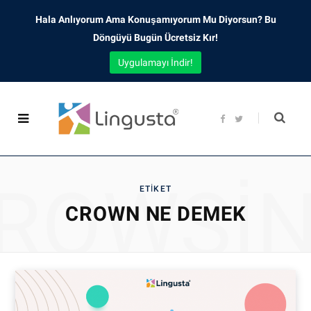
Hala Anlıyorum Ama Konuşamıyorum Mu Diyorsun? Bu
Döngüyü Bugün Ücretsiz Kır!
Uygulamayı İndir!
F
T
a
w
c
i
e
t
b
t
o
e
o
r
ROWSI
k
ETIKET
CROWN NE DEMEK