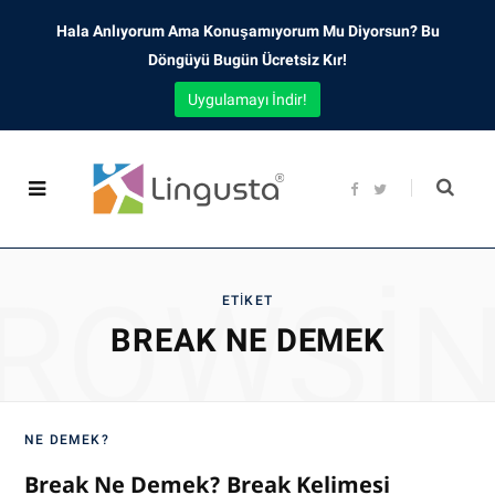
Hala Anlıyorum Ama Konuşamıyorum Mu Diyorsun? Bu
Döngüyü Bugün Ücretsiz Kır!
Uygulamayı İndir!
F
T
a
w
c
i
e
t
b
t
o
e
o
r
ROWSI
k
ETIKET
BREAK NE DEMEK
NE DEMEK?
Break Ne Demek? Break Kelimesi