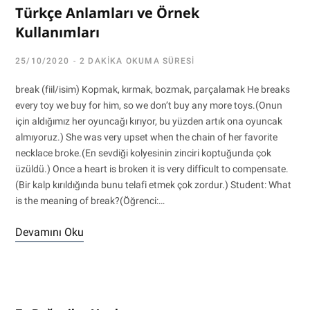
Türkçe Anlamları ve Örnek
Kullanımları
25/10/2020
2 DAKIKA OKUMA SÜRESI
break (fiil/isim) Kopmak, kırmak, bozmak, parçalamak He breaks
every toy we buy for him, so we don’t buy any more toys.(Onun
için aldığımız her oyuncağı kırıyor, bu yüzden artık ona oyuncak
almıyoruz.) She was very upset when the chain of her favorite
necklace broke.(En sevdiği kolyesinin zinciri koptuğunda çok
üzüldü.) Once a heart is broken it is very difficult to compensate.
(Bir kalp kırıldığında bunu telafi etmek çok zordur.) Student: What
is the meaning of break?(Öğrenci:…
Devamını Oku