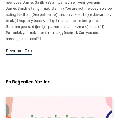
new boss, James Smith. (Selam James, seni yeni işverenim
James Smith’le tanıştırmak isterim.) You are not the boss, so stop
acting like that. (Sen patron değilsin, bu yüzden böyle davranmayı
bırak.) I hope my boss won’t get mad at me for being late.
(Umarım geç kaldığım için patronum bana kızmaz.) boss (fiil)
Patronluk yapmak, otoriter olmak, yönetmek Can you stop
bossing me around? I…
Devamını Oku
En Beğenilen Yazılar