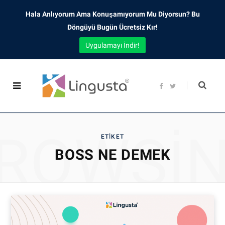
Hala Anlıyorum Ama Konuşamıyorum Mu Diyorsun? Bu
Döngüyü Bugün Ücretsiz Kır!
Uygulamayı İndir!
F
T
a
w
c
i
e
t
b
t
o
e
o
r
ROWSI
k
ETIKET
BOSS NE DEMEK