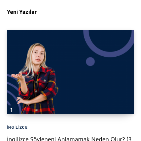
Yeni Yazılar
İNGILIZCE
İngilizce Söyleneni Anlamamak Neden Olur? (3