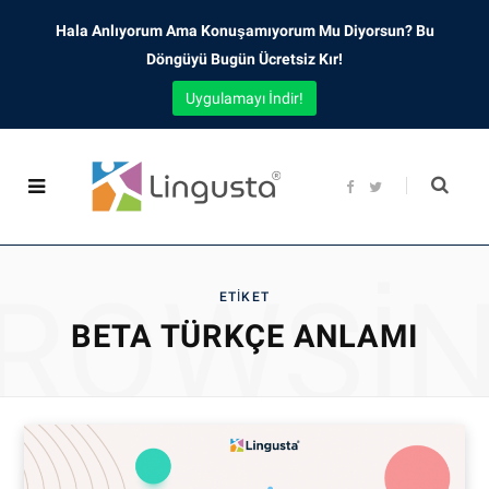
Hala Anlıyorum Ama Konuşamıyorum Mu Diyorsun? Bu
Döngüyü Bugün Ücretsiz Kır!
Uygulamayı İndir!
F
T
a
w
c
i
e
t
b
t
o
e
o
r
ROWSI
k
ETIKET
BETA TÜRKÇE ANLAMI