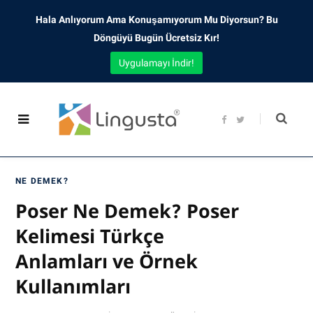
Hala Anlıyorum Ama Konuşamıyorum Mu Diyorsun? Bu
Döngüyü Bugün Ücretsiz Kır!
Uygulamayı İndir!
F
T
a
w
c
i
e
t
b
t
o
e
o
r
NE DEMEK?
k
Poser Ne Demek? Poser
Kelimesi Türkçe
Anlamları ve Örnek
Kullanımları