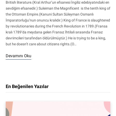
British literature.(Kral Arthur’un efsanesi İngiliz edebiyatındaki en
sevdiğim efsanedir.) Suleiman the Magnificent is the tenth king of
the Ottoman Empire.(Kanuni Sultan Süleyman Osmanlı
İmparatorluğu’nun onuncu kralıdır.) King of France is slaughtered
by revolutionaries during the French Revolution in 1789.(Fransa
kralı 1789’da meydana gelen Fransız İhtilali sırasında Fransız
devrimcileri tarafından öldürülmüştür.) He is trying to be a king,
but he doesn’t care about citizens rights.(O…
Devamını Oku
En Beğenilen Yazılar