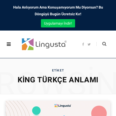
Hala Anlıyorum Ama Konuşamıyorum Mu Diyorsun? Bu
Döngüyü Bugün Ücretsiz Kır!
Uygulamayı İndir!
F
T
a
w
c
i
e
t
b
t
o
e
o
r
ROWSI
k
ETIKET
KING TÜRKÇE ANLAMI