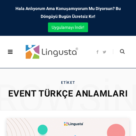
Hala Anlıyorum Ama Konuşamıyorum Mu Diyorsun? Bu
Döngüyü Bugün Ücretsiz Kır!
Uygulamayı İndir!
F
T
a
w
c
i
e
t
b
t
o
e
o
r
ROWSI
k
ETIKET
EVENT TÜRKÇE ANLAMLARI