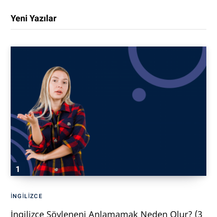
Yeni Yazılar
İNGILIZCE
İngilizce Söyleneni Anlamamak Neden Olur? (3