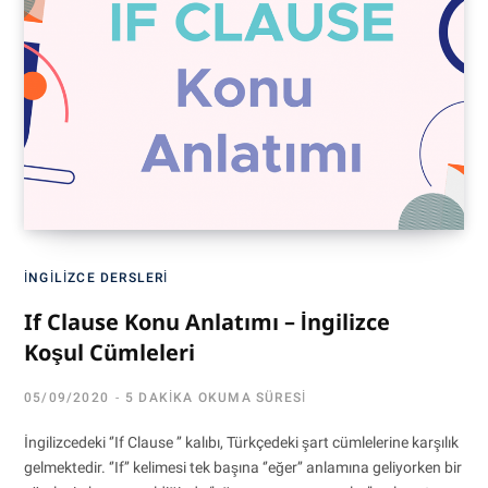
İNGILIZCE DERSLERI
If Clause Konu Anlatımı – İngilizce
Koşul Cümleleri
05/09/2020
5 DAKIKA OKUMA SÜRESI
İngilizcedeki ‘’If Clause ’’ kalıbı, Türkçedeki şart cümlelerine karşılık
gelmektedir. ‘’If’’ kelimesi tek başına ‘’eğer’’ anlamına geliyorken bir