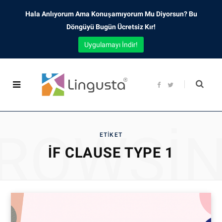
Hala Anlıyorum Ama Konuşamıyorum Mu Diyorsun? Bu
Döngüyü Bugün Ücretsiz Kır!
Uygulamayı İndir!
F
T
a
w
c
i
e
t
b
t
o
e
o
r
ROWSI
k
ETIKET
IF CLAUSE TYPE 1